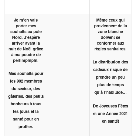
Je m’en vais
Même ceux qui
porter mes
proviennent de la
souhaits au pôle
zone blanche
Nord. J’espère
doivent se
arriver avant la
conformer aux
nuit de Noël grâce
règles sanitaires.
à ma poudre de
perlimpinpin.
La distribution des
cadeaux risque de
Mes souhaits pour
prendre un peu
les 902 membres
plus de temps
du secteur, des
qu’à l’habitude…
gâteries, des petits
bonheurs à tous
De Joyeuses Fêtes
les jours et la
et une Année 2021
santé pour en
en santé!
profiter.