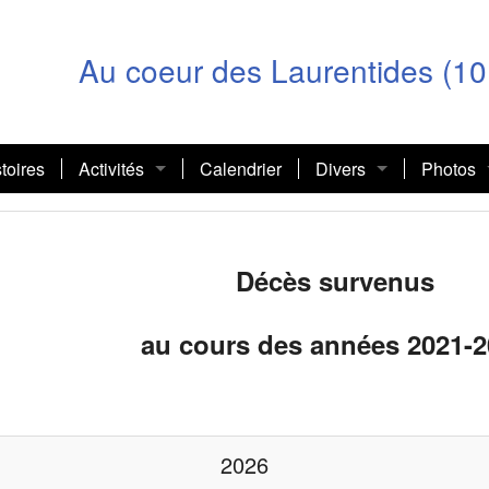
Au coeur des Laurentides (10
toires
Activités
Calendrier
Divers
Photos
Journée internationale des droits des femmes
Communautaire
Souper S
Scènes 
Autour de la table
Liens utiles
Guide d’
Déjeune
Décès survenus
Guide d’
Journée 
au cours des années 2021-
Assemblé
Accueil
2026
Assemblé