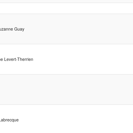
Déjeuner
Randonn
zanne Guay
Album so
Hymne à 
 Levert-Therrien
Journée 
Non-Ren
Labrecque