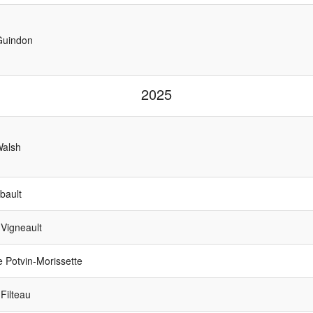
Guindon
2025
alsh
bault
Vigneault
 Potvin-Morissette
Filteau