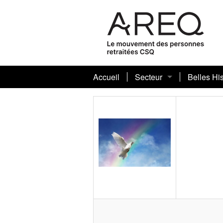
Accueil
Secteur
Belles His
Présentation
Conseil sectoriel
Mot de la présidente