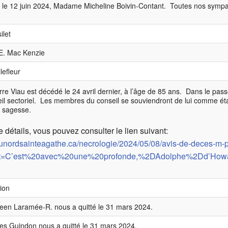
é le 12 juin 2024, Madame Micheline Boivin-Contant. Toutes nos sympa
ilet
E. Mac Kenzie
lefleur
re Viau est décédé le 24 avril dernier, à l’âge de 85 ans. Dans le passé
eil sectoriel. Les membres du conseil se souviendront de lui comme é
 sagesse.
 détails, vous pouvez consulter le lien suivant:
odunordsainteagathe.ca/necrologie/2024/05/08/avis-de-deces-m-p
text=C’est%20avec%20une%20profonde,%2DAdolphe%2Dd’How
ion
n Laramée-R. nous a quitté le 31 mars 2024.
les Guindon nous a quitté le 31 mars 2024.