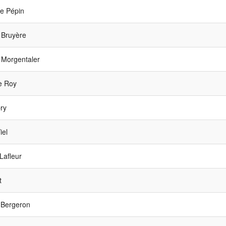
e Pépin
Bruyère
 Morgentaler
e Roy
ry
el
Lafleur
t
Bergeron