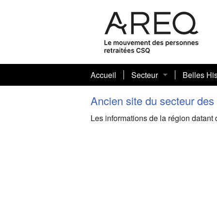
Accueil
Secteur
Belles His
Présentation
Ancien site du secteur des
Les informations de la région datant
Conseil sectoriel
Mot de la présidente