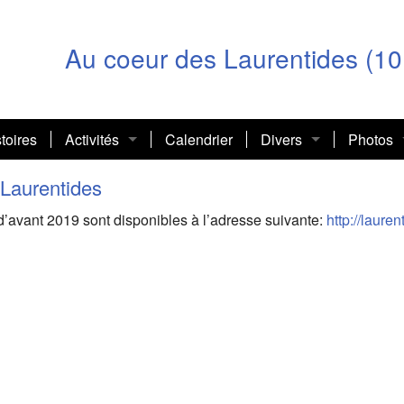
Au coeur des Laurentides (10
toires
Activités
Calendrier
Divers
Photos
Journée internationale des droits des femmes
Communautaire
Souper S
Scènes 
 Laurentides
 d’avant 2019 sont disponibles à l’adresse suivante:
http://lauren
Autour de la table
Liens utiles
Guide d’
Déjeune
Guide d’
Journée 
Assemblé
Accueil
Assemblé